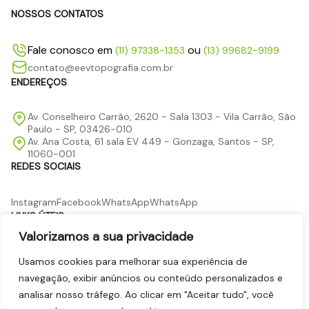
NOSSOS CONTATOS
Fale conosco em
ou
(11) 97338-1353
(13) 99682-9199
contato@eevtopografia.com.br
ENDEREÇOS
Av. Conselheiro Carrão, 2620 - Sala 1303 - Vila Carrão, São
Paulo - SP, 03426-010
Av. Ana Costa, 61 sala EV 449 - Gonzaga, Santos - SP,
11060-001
REDES SOCIAIS
Instagram
Facebook
WhatsApp
WhatsApp
LINKS ÚTEIS
Valorizamos a sua privacidade
Página Inicial
Quem Somos
Serviços
Usamos cookies para melhorar sua experiência de
Tecnologia e Precisão
Blog
navegação, exibir anúncios ou conteúdo personalizados e
Contato
analisar nosso tráfego. Ao clicar em "Aceitar tudo", você