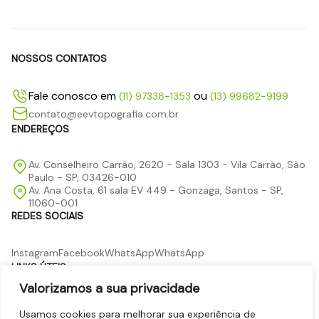
NOSSOS CONTATOS
Fale conosco em
ou
(11) 97338-1353
(13) 99682-9199
contato@eevtopografia.com.br
ENDEREÇOS
Av. Conselheiro Carrão, 2620 - Sala 1303 - Vila Carrão, São
Paulo - SP, 03426-010
Av. Ana Costa, 61 sala EV 449 - Gonzaga, Santos - SP,
11060-001
REDES SOCIAIS
Instagram
Facebook
WhatsApp
WhatsApp
LINKS ÚTEIS
Valorizamos a sua privacidade
Página Inicial
Quem Somos
Serviços
Usamos cookies para melhorar sua experiência de